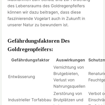
des Lebensraums des Goldregenpfeifers
können wir dazu beitragen, dass diese
faszinierende Vogelart auch in Zukunft in
unserer Natur zu bewundern ist.
Gefährdungsfaktoren Des
Goldregenpfeifers:
Gefährdungsfaktor
Auswirkungen
Schutz
Vernichtung von
Brutgebieten,
Renaturi
Entwässerung
Verlust von
Feuchtg
Nahrungsquellen
Zerstörung von
Verbot o
Industrieller Torfabbau
Brutplätzen und
Einschr