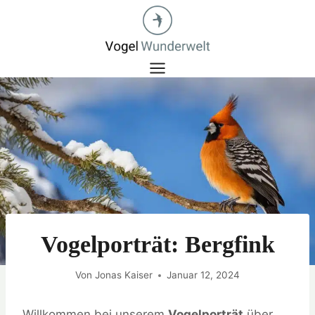
Zum
Inhalt
springen
Vogelporträt: Bergfink
Von
Jonas Kaiser
Januar 12, 2024
Willkommen bei unserem
Vogelporträt
über