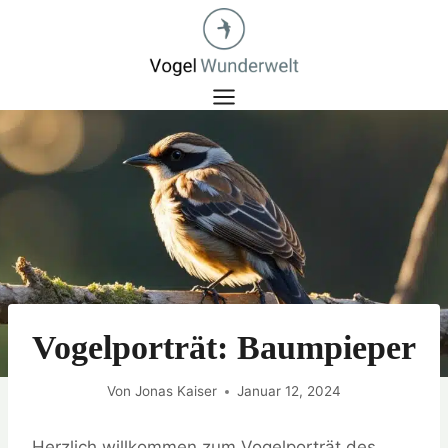
Zum
Inhalt
springen
Vogelporträt: Baumpieper
Von
Jonas Kaiser
Januar 12, 2024
Herzlich willkommen zum Vogelporträt des