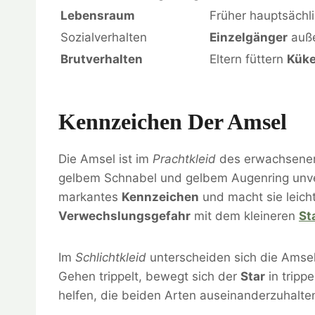
Lebensraum
Früher hauptsächl
Sozialverhalten
Einzelgänger
auße
Brutverhalten
Eltern füttern
Kük
Kennzeichen Der Amsel
Die Amsel ist im
Prachtkleid
des erwachsenen
gelbem Schnabel und gelbem Augenring unverw
markantes
Kennzeichen
und macht sie leich
Verwechslungsgefahr
mit dem kleineren
St
Im
Schlichtkleid
unterscheiden sich die Amse
Gehen trippelt, bewegt sich der
Star
in tripp
helfen, die beiden Arten auseinanderzuhalte