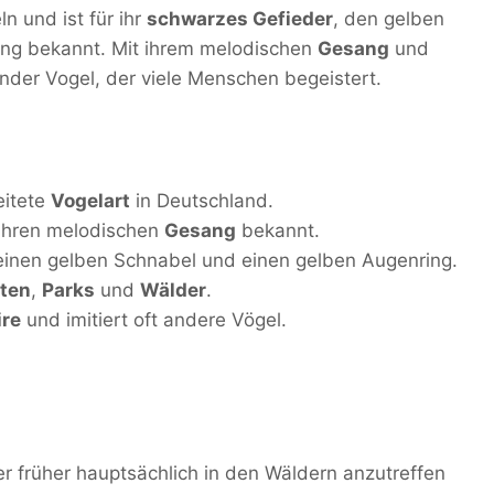
n und ist für ihr
schwarzes Gefieder
, den gelben
ng bekannt. Mit ihrem melodischen
Gesang
und
erender Vogel, der viele Menschen begeistert.
eitete
Vogelart
in Deutschland.
r ihren melodischen
Gesang
bekannt.
 einen gelben Schnabel und einen gelben Augenring.
ten
,
Parks
und
Wälder
.
ire
und imitiert oft andere Vögel.
er früher hauptsächlich in den Wäldern anzutreffen