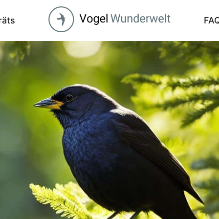
räts
FA