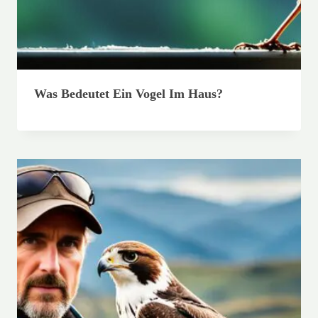
Was Bedeutet Ein Vogel Im Haus?