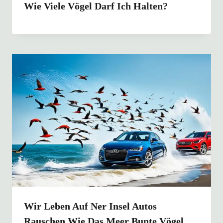
Wie Viele Vögel Darf Ich Halten?
Wir Leben Auf Ner Insel Autos
Rauschen Wie Das Meer Bunte Vögel