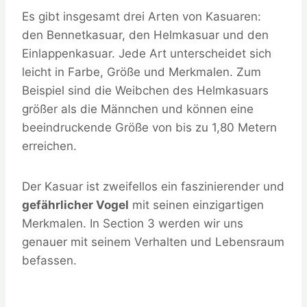
Es gibt insgesamt drei Arten von Kasuaren:
den Bennetkasuar, den Helmkasuar und den
Einlappenkasuar. Jede Art unterscheidet sich
leicht in Farbe, Größe und Merkmalen. Zum
Beispiel sind die Weibchen des Helmkasuars
größer als die Männchen und können eine
beeindruckende Größe von bis zu 1,80 Metern
erreichen.
Der Kasuar ist zweifellos ein faszinierender und
gefährlicher Vogel
mit seinen einzigartigen
Merkmalen. In Section 3 werden wir uns
genauer mit seinem Verhalten und Lebensraum
befassen.