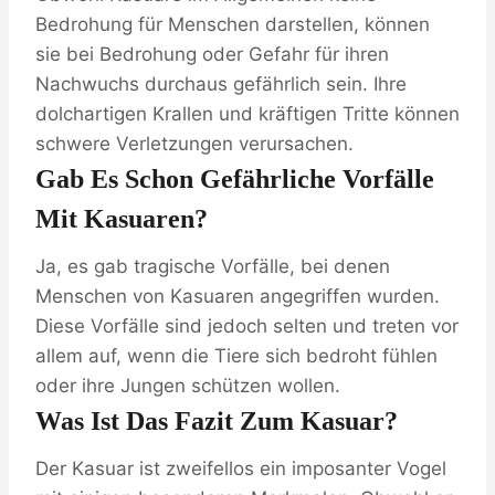
Bedrohung für Menschen darstellen, können
sie bei Bedrohung oder Gefahr für ihren
Nachwuchs durchaus gefährlich sein. Ihre
dolchartigen Krallen und kräftigen Tritte können
schwere Verletzungen verursachen.
Gab Es Schon Gefährliche Vorfälle
Mit Kasuaren?
Ja, es gab tragische Vorfälle, bei denen
Menschen von Kasuaren angegriffen wurden.
Diese Vorfälle sind jedoch selten und treten vor
allem auf, wenn die Tiere sich bedroht fühlen
oder ihre Jungen schützen wollen.
Was Ist Das Fazit Zum Kasuar?
Der Kasuar ist zweifellos ein imposanter Vogel