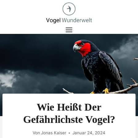
Zum
Inhalt
springen
Wie Heißt Der
Gefährlichste Vogel?
Von
Jonas Kaiser
Januar 24, 2024