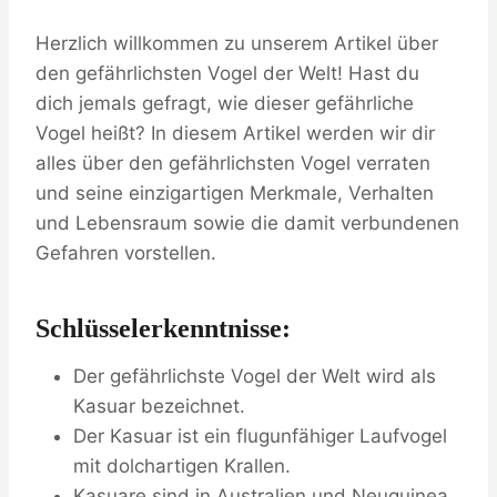
Herzlich willkommen zu unserem Artikel über
den gefährlichsten Vogel der Welt! Hast du
dich jemals gefragt, wie dieser gefährliche
Vogel heißt? In diesem Artikel werden wir dir
alles über den gefährlichsten Vogel verraten
und seine einzigartigen Merkmale, Verhalten
und Lebensraum sowie die damit verbundenen
Gefahren vorstellen.
Schlüsselerkenntnisse:
Der gefährlichste Vogel der Welt wird als
Kasuar bezeichnet.
Der Kasuar ist ein flugunfähiger Laufvogel
mit dolchartigen Krallen.
Kasuare sind in Australien und Neuguinea