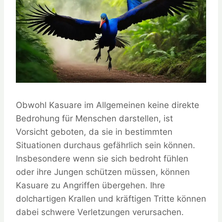
Obwohl Kasuare im Allgemeinen keine direkte
Bedrohung für Menschen darstellen, ist
Vorsicht geboten, da sie in bestimmten
Situationen durchaus gefährlich sein können.
Insbesondere wenn sie sich bedroht fühlen
oder ihre Jungen schützen müssen, können
Kasuare zu Angriffen übergehen. Ihre
dolchartigen Krallen und kräftigen Tritte können
dabei schwere Verletzungen verursachen.