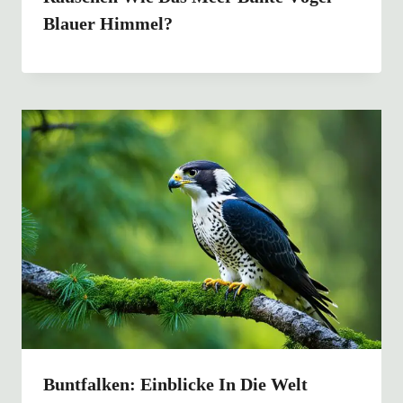
Blauer Himmel?
Buntfalken: Einblicke In Die Welt