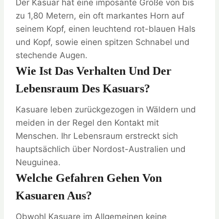
Der Kasuar hat eine imposante Größe von bis
zu 1,80 Metern, ein oft markantes Horn auf
seinem Kopf, einen leuchtend rot-blauen Hals
und Kopf, sowie einen spitzen Schnabel und
stechende Augen.
Wie Ist Das Verhalten Und Der
Lebensraum Des Kasuars?
Kasuare leben zurückgezogen in Wäldern und
meiden in der Regel den Kontakt mit
Menschen. Ihr Lebensraum erstreckt sich
hauptsächlich über Nordost-Australien und
Neuguinea.
Welche Gefahren Gehen Von
Kasuaren Aus?
Obwohl Kasuare im Allgemeinen keine