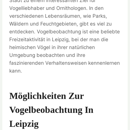
Stadt zu einem interessanten Ziel für
Vogelliebhaber und Ornithologen. In den
verschiedenen Lebensräumen, wie Parks,
Wäldern und Feuchtgebieten, gibt es viel zu
entdecken. Vogelbeobachtung ist eine beliebte
Freizeitaktivität in Leipzig, bei der man die
heimischen Vögel in ihrer natürlichen
Umgebung beobachten und ihre
faszinierenden Verhaltensweisen kennenlernen
kann.
Möglichkeiten Zur
Vogelbeobachtung In
Leipzig