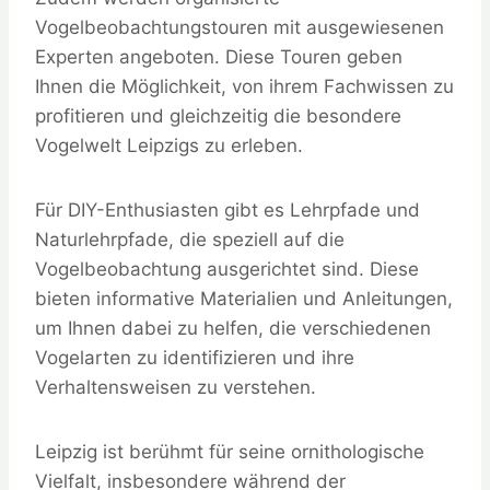
Vogelbeobachtungstouren mit ausgewiesenen
Experten angeboten. Diese Touren geben
Ihnen die Möglichkeit, von ihrem Fachwissen zu
profitieren und gleichzeitig die besondere
Vogelwelt Leipzigs zu erleben.
Für DIY-Enthusiasten gibt es Lehrpfade und
Naturlehrpfade, die speziell auf die
Vogelbeobachtung ausgerichtet sind. Diese
bieten informative Materialien und Anleitungen,
um Ihnen dabei zu helfen, die verschiedenen
Vogelarten zu identifizieren und ihre
Verhaltensweisen zu verstehen.
Leipzig ist berühmt für seine ornithologische
Vielfalt, insbesondere während der