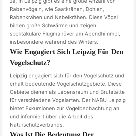
Ja, in Leipzig gibt es eine große Anzahl von
Rabenvögeln, wie Saatkrähen, Dohlen,
Rabenkrähen und Nebelkrähen. Diese Vögel
bilden große Schwärme und zeigen
spektakuläre Flugmanöver am Abendhimmel,
insbesondere während des Winters.
Wie Engagiert Sich Leipzig Für Den
Vogelschutz?
Leipzig engagiert sich für den Vogelschutz und
erhält bedeutende Vogelschutzgebiete. Diese
Gebiete dienen als Lebensraum und Brutstätte
für verschiedene Vogelarten. Der NABU Leipzig
bietet Exkursionen zur Vogelbeobachtung an
und informiert über die Arbeit des
Naturschutzverbands.
Was Ist Die Bedeutung Der