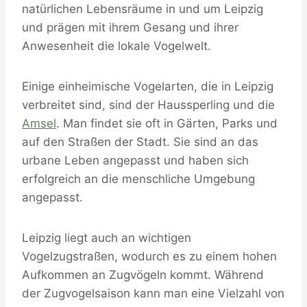
natürlichen Lebensräume in und um Leipzig
und prägen mit ihrem Gesang und ihrer
Anwesenheit die lokale Vogelwelt.
Einige einheimische Vogelarten, die in Leipzig
verbreitet sind, sind der Haussperling und die
Amsel
. Man findet sie oft in Gärten, Parks und
auf den Straßen der Stadt. Sie sind an das
urbane Leben angepasst und haben sich
erfolgreich an die menschliche Umgebung
angepasst.
Leipzig liegt auch an wichtigen
Vogelzugstraßen, wodurch es zu einem hohen
Aufkommen an Zugvögeln kommt. Während
der Zugvogelsaison kann man eine Vielzahl von