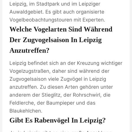
Leipzig, im Stadtpark und im Leipziger
Auwaldgebiet. Es gibt auch organisierte
Vogelbeobachtungstouren mit Experten.
Welche Vogelarten Sind Während
Der Zugvogelsaison In Leipzig
Anzutreffen?
Leipzig befindet sich an der Kreuzung wichtiger
Vogelzugstraßen, daher sind während der
Zugvogelsaison viele Zugvögel in Leipzig
anzutreffen. Zu diesen Arten gehören unter
anderem der Stieglitz, der Rohrschwirl, die
Feldlerche, der Baumpieper und das
Blaukehlchen.
Gibt Es Rabenvögel In Leipzig?