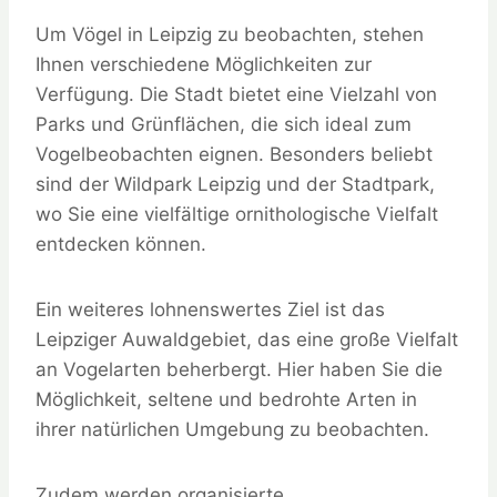
Um Vögel in Leipzig zu beobachten, stehen
Ihnen verschiedene Möglichkeiten zur
Verfügung. Die Stadt bietet eine Vielzahl von
Parks und Grünflächen, die sich ideal zum
Vogelbeobachten eignen. Besonders beliebt
sind der Wildpark Leipzig und der Stadtpark,
wo Sie eine vielfältige ornithologische Vielfalt
entdecken können.
Ein weiteres lohnenswertes Ziel ist das
Leipziger Auwaldgebiet, das eine große Vielfalt
an Vogelarten beherbergt. Hier haben Sie die
Möglichkeit, seltene und bedrohte Arten in
ihrer natürlichen Umgebung zu beobachten.
Zudem werden organisierte