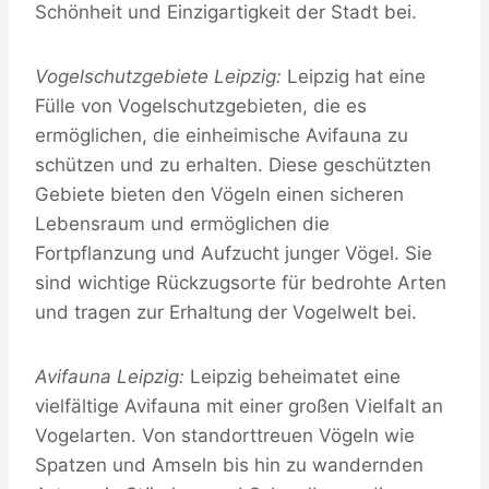
Schönheit und Einzigartigkeit der Stadt bei.
Vogelschutzgebiete Leipzig:
Leipzig hat eine
Fülle von Vogelschutzgebieten, die es
ermöglichen, die einheimische Avifauna zu
schützen und zu erhalten. Diese geschützten
Gebiete bieten den Vögeln einen sicheren
Lebensraum und ermöglichen die
Fortpflanzung und Aufzucht junger Vögel. Sie
sind wichtige Rückzugsorte für bedrohte Arten
und tragen zur Erhaltung der Vogelwelt bei.
Avifauna Leipzig:
Leipzig beheimatet eine
vielfältige Avifauna mit einer großen Vielfalt an
Vogelarten. Von standorttreuen Vögeln wie
Spatzen und Amseln bis hin zu wandernden