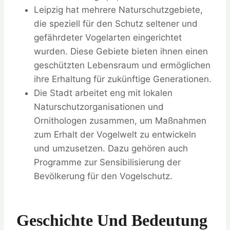
Leipzig hat mehrere Naturschutzgebiete,
die speziell für den Schutz seltener und
gefährdeter Vogelarten eingerichtet
wurden. Diese Gebiete bieten ihnen einen
geschützten Lebensraum und ermöglichen
ihre Erhaltung für zukünftige Generationen.
Die Stadt arbeitet eng mit lokalen
Naturschutzorganisationen und
Ornithologen zusammen, um Maßnahmen
zum Erhalt der Vogelwelt zu entwickeln
und umzusetzen. Dazu gehören auch
Programme zur Sensibilisierung der
Bevölkerung für den Vogelschutz.
Geschichte Und Bedeutung