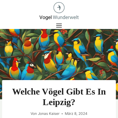
Zum
Inhalt
springen
Welche Vögel Gibt Es In
Leipzig?
Von
Jonas Kaiser
März 8, 2024