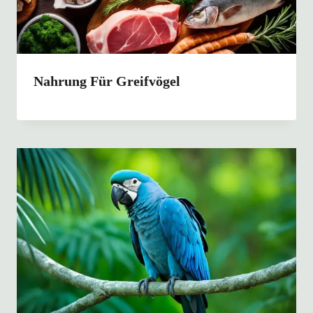
Nahrung Für Greifvögel