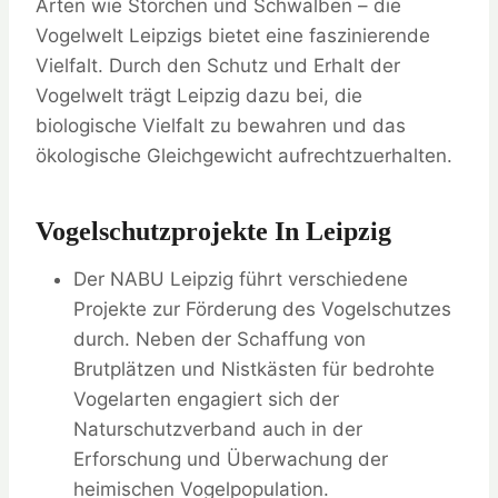
Arten wie Störchen und Schwalben – die
Vogelwelt Leipzigs bietet eine faszinierende
Vielfalt. Durch den Schutz und Erhalt der
Vogelwelt trägt Leipzig dazu bei, die
biologische Vielfalt zu bewahren und das
ökologische Gleichgewicht aufrechtzuerhalten.
Vogelschutzprojekte In Leipzig
Der NABU Leipzig führt verschiedene
Projekte zur Förderung des Vogelschutzes
durch. Neben der Schaffung von
Brutplätzen und Nistkästen für bedrohte
Vogelarten engagiert sich der
Naturschutzverband auch in der
Erforschung und Überwachung der
heimischen Vogelpopulation.