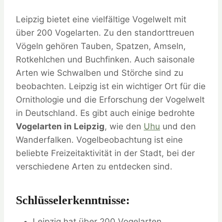
Leipzig bietet eine vielfältige Vogelwelt mit
über 200 Vogelarten. Zu den standorttreuen
Vögeln gehören Tauben, Spatzen, Amseln,
Rotkehlchen und Buchfinken. Auch saisonale
Arten wie Schwalben und Störche sind zu
beobachten. Leipzig ist ein wichtiger Ort für die
Ornithologie und die Erforschung der Vogelwelt
in Deutschland. Es gibt auch einige bedrohte
Vogelarten in Leipzig
, wie den
Uhu
und den
Wanderfalken. Vogelbeobachtung ist eine
beliebte Freizeitaktivität in der Stadt, bei der
verschiedene Arten zu entdecken sind.
Schlüsselerkenntnisse:
Leipzig hat über 200 Vogelarten.