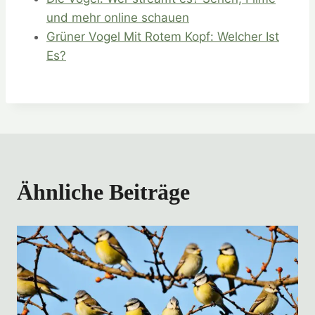
und mehr online schauen
Grüner Vogel Mit Rotem Kopf: Welcher Ist
Es?
Ähnliche Beiträge