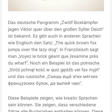
Das deutsche Pangramm „Zwölf Boxkämpfer
jagen Viktor quer über den großen Sylter Deich“
ist bekannt. Es gibt auch in anderen Sprachen
wie Englisch den Satz: „The quick brown fox
jumps over the lazy dog“. In Französisch sagt
man „Voyez le brick géant que j’examine près
du wharf“. Noch ein Beispiel ist das polnische
„Stróż pchnął kość w quiz gędźb vel fax myjń“
und das russische „Съешь ещё этих мягких
французских булок, да выпей чаю“.
Diese Beispiele zeigen, wie kreativ Sprachen
sein können. Sie zeigen, dass verschiedene
Sätze alle Buchstaben enthalten können. Diese