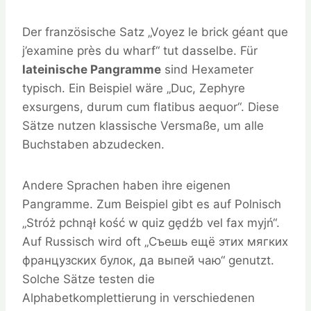
Der französische Satz „Voyez le brick géant que
j’examine près du wharf“ tut dasselbe. Für
lateinische Pangramme
sind Hexameter
typisch. Ein Beispiel wäre „Duc, Zephyre
exsurgens, durum cum flatibus aequor“. Diese
Sätze nutzen klassische Versmaße, um alle
Buchstaben abzudecken.
Andere Sprachen haben ihre eigenen
Pangramme. Zum Beispiel gibt es auf Polnisch
„Stróż pchnął kość w quiz gędźb vel fax myjń“.
Auf Russisch wird oft „Съешь ещё этих мягких
французских булок, да выпей чаю“ genutzt.
Solche Sätze testen die
Alphabetkomplettierung in verschiedenen