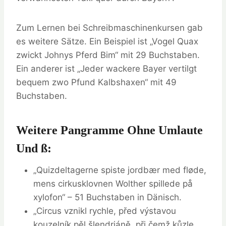
Zum Lernen bei Schreibmaschinenkursen gab
es weitere Sätze. Ein Beispiel ist „Vogel Quax
zwickt Johnys Pferd Bim“ mit 29 Buchstaben.
Ein anderer ist „Jeder wackere Bayer vertilgt
bequem zwo Pfund Kalbshaxen“ mit 49
Buchstaben.
Weitere Pangramme Ohne Umlaute
Und SS:
„Quizdeltagerne spiste jordbær med fløde,
mens cirkusklovnen Wolther spillede på
xylofon“ – 51 Buchstaben in Dänisch.
„Circus vznikl rychle, před výstavou
kouzelník pěl šlendriáně, při čemž kůzle