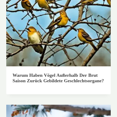
Warum Haben Vögel Außerhalb Der Brut
Saison Zurück Gebildete Geschlechtsorgane?