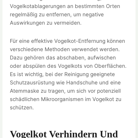
Vogelkotablagerungen an bestimmten Orten
regelmäßig zu entfernen, um negative
Auswirkungen zu vermeiden.
Für eine effektive Vogelkot-Entfernung können
verschiedene Methoden verwendet werden.
Dazu gehören das abschaben, aufwischen
oder abspülen des Vogelkots von Oberflächen.
Es ist wichtig, bei der Reinigung geeignete
Schutzausrüstung wie Handschuhe und eine
Atemmaske zu tragen, um sich vor potenziell
schädlichen Mikroorganismen im Vogelkot zu
schützen.
Vogelkot Verhindern Und