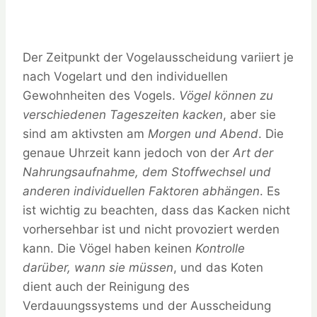
Der Zeitpunkt der Vogelausscheidung variiert je
nach Vogelart und den individuellen
Gewohnheiten des Vogels.
Vögel können zu
verschiedenen Tageszeiten kacken
, aber sie
sind am aktivsten am
Morgen und Abend
. Die
genaue Uhrzeit kann jedoch von der
Art der
Nahrungsaufnahme, dem Stoffwechsel und
anderen individuellen Faktoren abhängen
. Es
ist wichtig zu beachten, dass das Kacken nicht
vorhersehbar ist und nicht provoziert werden
kann. Die Vögel haben keinen
Kontrolle
darüber, wann sie müssen
, und das Koten
dient auch der Reinigung des
Verdauungssystems und der Ausscheidung