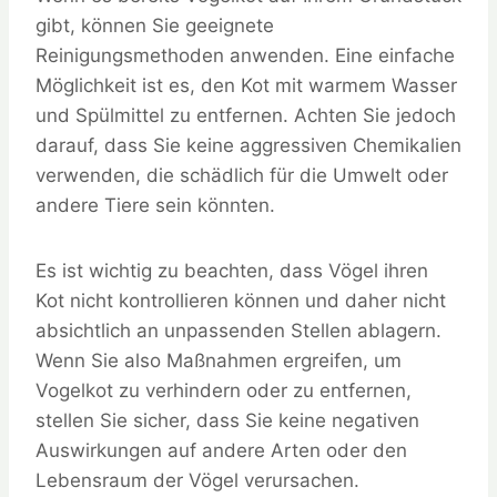
gibt, können Sie geeignete
Reinigungsmethoden anwenden. Eine einfache
Möglichkeit ist es, den Kot mit warmem Wasser
und Spülmittel zu entfernen. Achten Sie jedoch
darauf, dass Sie keine aggressiven Chemikalien
verwenden, die schädlich für die Umwelt oder
andere Tiere sein könnten.
Es ist wichtig zu beachten, dass Vögel ihren
Kot nicht kontrollieren können und daher nicht
absichtlich an unpassenden Stellen ablagern.
Wenn Sie also Maßnahmen ergreifen, um
Vogelkot zu verhindern oder zu entfernen,
stellen Sie sicher, dass Sie keine negativen
Auswirkungen auf andere Arten oder den
Lebensraum der Vögel verursachen.