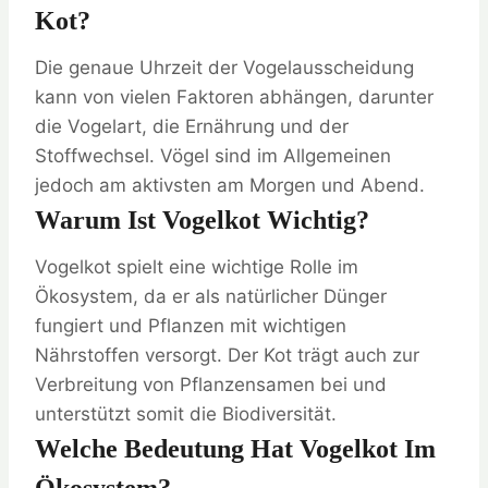
Kot?
Die genaue Uhrzeit der Vogelausscheidung
kann von vielen Faktoren abhängen, darunter
die Vogelart, die Ernährung und der
Stoffwechsel. Vögel sind im Allgemeinen
jedoch am aktivsten am Morgen und Abend.
Warum Ist Vogelkot Wichtig?
Vogelkot spielt eine wichtige Rolle im
Ökosystem, da er als natürlicher Dünger
fungiert und Pflanzen mit wichtigen
Nährstoffen versorgt. Der Kot trägt auch zur
Verbreitung von Pflanzensamen bei und
unterstützt somit die Biodiversität.
Welche Bedeutung Hat Vogelkot Im