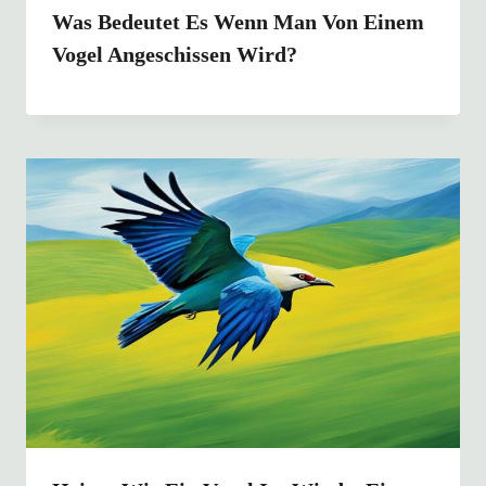
Was Bedeutet Es Wenn Man Von Einem
Vogel Angeschissen Wird?