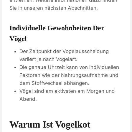
entfernen. Weitere Informationen dazu finden
Sie in unseren nächsten Abschnitten.
Individuelle Gewohnheiten Der
Vögel
Der Zeitpunkt der Vogelausscheidung
variiert je nach Vogelart.
Die genaue Uhrzeit kann von individuellen
Faktoren wie der Nahrungsaufnahme und
dem Stoffwechsel abhängen.
Vögel sind am aktivsten am Morgen und
Abend.
Warum Ist Vogelkot