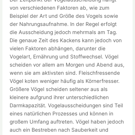
von verschiedenen Faktoren ab, wie zum
Beispiel der Art und Größe des Vogels sowie
der Nahrungsaufnahme. In der Regel erfolgt
die Ausscheidung jedoch mehrmals am Tag.
Die genaue Zeit des Kackens kann jedoch von
vielen Faktoren abhängen, darunter die
Vogelart, Ernährung und Stoffwechsel. Vögel
scheiden vor allem am Morgen und Abend aus,
wenn sie am aktivsten sind. Fleischfressende
Vögel koten weniger häufig als Körnerfresser.
Größere Vögel scheiden seltener aus als
kleinere aufgrund ihrer unterschiedlichen
Darmkapazität. Vogelausscheidungen sind Teil
eines natürlichen Prozesses und können in
großem Umfang auftreten. Vögel haben jedoch
auch ein Bestreben nach Sauberkeit und