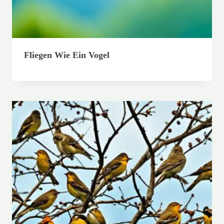
Fliegen Wie Ein Vogel