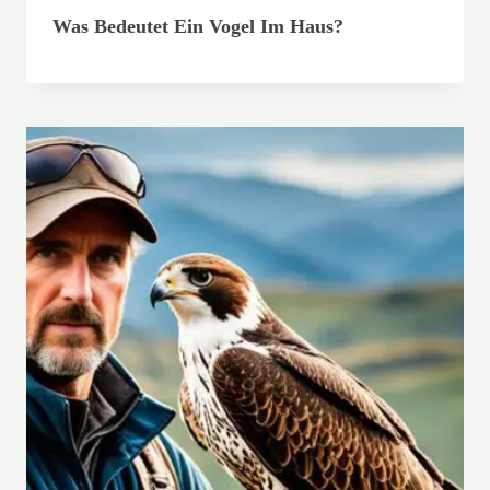
Was Bedeutet Ein Vogel Im Haus?