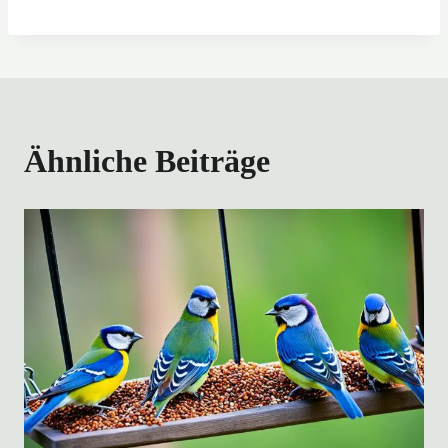
Ähnliche Beiträge