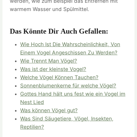
werden, wie zum Beispiel das Entfernen mit
warmem Wasser und Spülmittel.
Das Könnte Dir Auch Gefallen:
Wie Hoch Ist Die Wahrscheinlichkeit, Von
Einem Vogel Angeschissen Zu Werden?
Wie Trennt Man Vögel?
Was ist der kleinste Vogel?
Welche Vögel Können Tauchen?
Sonnenblumenkerne für welche Vögel?
Gottes Hand hält uns fest wie ein Vogel im
Nest Lied
Was können Vögel gut?
Was Sind Säugetiere, Vögel, Insekten,
Reptilien?