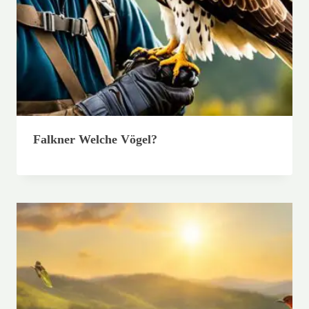
Falkner Welche Vögel?