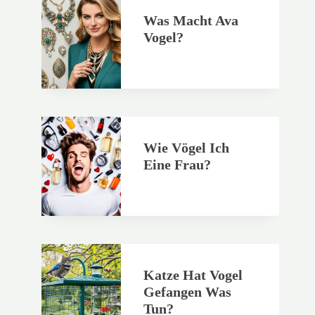
Was Macht Ava
Vogel?
Wie Vögel Ich
Eine Frau?
Katze Hat Vogel
Gefangen Was
Tun?