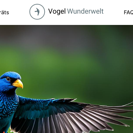
räts
FA