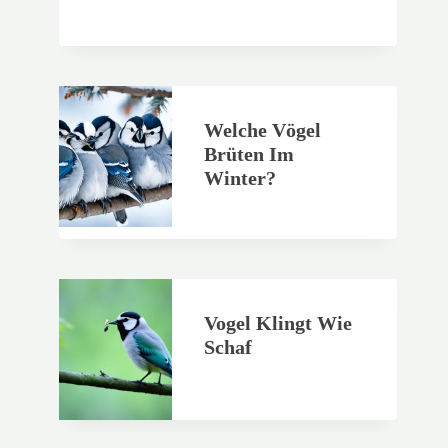
Welche Vögel
Brüten Im
Winter?
Vogel Klingt Wie
Schaf