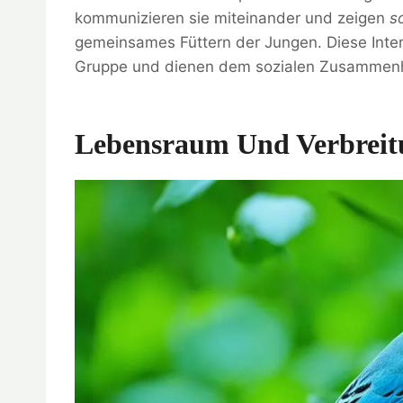
kommunizieren sie miteinander und zeigen
s
gemeinsames Füttern der Jungen. Diese Inter
Gruppe und dienen dem sozialen Zusammenh
Lebensraum Und Verbreitu