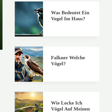
Was Bedeutet Ein
Vogel Im Haus?
Falkner Welche
Vögel?
Wie Locke Ich
Vögel Auf Meinen