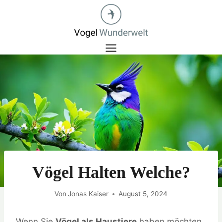
Zum
Inhalt
springen
Vögel Halten Welche?
Von
Jonas Kaiser
August 5, 2024
Wenn Sie
Vögel als Haustiere
haben möchten,