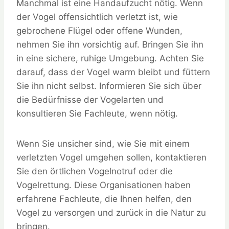
Manchmal ist eine Handaufzucht nötig. Wenn
der Vogel offensichtlich verletzt ist, wie
gebrochene Flügel oder offene Wunden,
nehmen Sie ihn vorsichtig auf. Bringen Sie ihn
in eine sichere, ruhige Umgebung. Achten Sie
darauf, dass der Vogel warm bleibt und füttern
Sie ihn nicht selbst. Informieren Sie sich über
die Bedürfnisse der Vogelarten und
konsultieren Sie Fachleute, wenn nötig.
Wenn Sie unsicher sind, wie Sie mit einem
verletzten Vogel umgehen sollen, kontaktieren
Sie den örtlichen Vogelnotruf oder die
Vogelrettung. Diese Organisationen haben
erfahrene Fachleute, die Ihnen helfen, den
Vogel zu versorgen und zurück in die Natur zu
bringen.