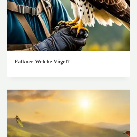
Falkner Welche Vögel?