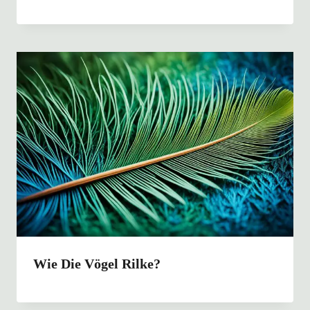
Wie Die Vögel Rilke?