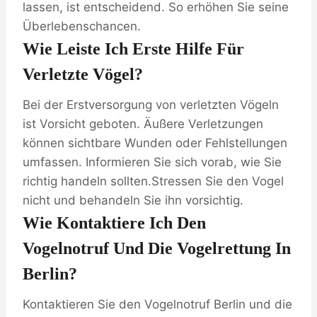
lassen, ist entscheidend. So erhöhen Sie seine
Überlebenschancen.
Wie Leiste Ich Erste Hilfe Für
Verletzte Vögel?
Bei der Erstversorgung von verletzten Vögeln
ist Vorsicht geboten. Äußere Verletzungen
können sichtbare Wunden oder Fehlstellungen
umfassen. Informieren Sie sich vorab, wie Sie
richtig handeln sollten.Stressen Sie den Vogel
nicht und behandeln Sie ihn vorsichtig.
Wie Kontaktiere Ich Den
Vogelnotruf Und Die Vogelrettung In
Berlin?
Kontaktieren Sie den Vogelnotruf Berlin und die