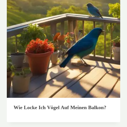
Wie Locke Ich Vögel Auf Meinen Balkon?