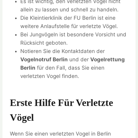
Es ist wichtig, den verletzten Vogel nicht
allein zu lassen und schnell zu handeln.
Die Kleintierklinik der FU Berlin ist eine
weitere Anlaufstelle für verletzte Vögel.
Bei Jungvögeln ist besondere Vorsicht und
Rücksicht geboten.
Notieren Sie die Kontaktdaten der
Vogelnotruf Berlin
und der
Vogelrettung
Berlin
für den Fall, dass Sie einen
verletzten Vogel finden.
Erste Hilfe Für Verletzte
Vögel
Wenn Sie einen verletzten Vogel in Berlin