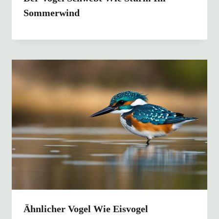
Sommerwind
Ähnlicher Vogel Wie Eisvogel