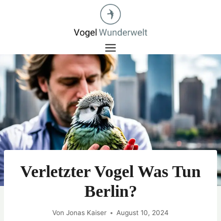
Zum
Inhalt
springen
Verletzter Vogel Was Tun
Berlin?
Von
Jonas Kaiser
August 10, 2024