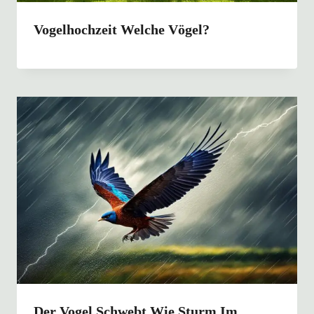
Vogelhochzeit Welche Vögel?
Der Vogel Schwebt Wie Sturm Im