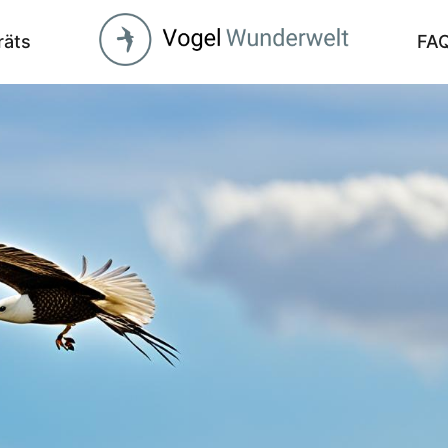
räts
FA