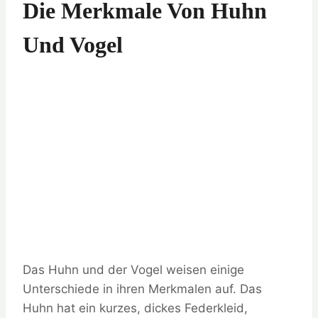
Die Merkmale Von Huhn
Und Vogel
Das Huhn und der Vogel weisen einige
Unterschiede in ihren Merkmalen auf. Das
Huhn hat ein kurzes, dickes Federkleid,