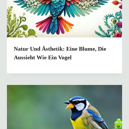
Natur Und Ästhetik: Eine Blume, Die
Aussieht Wie Ein Vogel