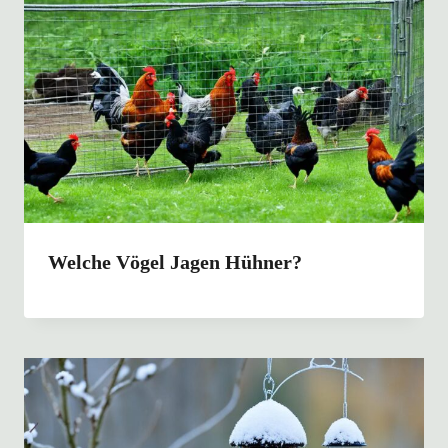
Welche Vögel Jagen Hühner?