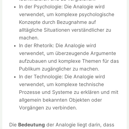
In der Psychologie: Die Analogie wird
verwendet, um komplexe psychologische
Konzepte durch Bezugnahme auf
alltägliche Situationen verständlicher zu
machen.
In der Rhetorik: Die Analogie wird
verwendet, um überzeugende Argumente
aufzubauen und komplexe Themen für das
Publikum zugänglicher zu machen.
In der Technologie: Die Analogie wird
verwendet, um komplexe technische
Prozesse und Systeme zu erklären und mit
allgemein bekannten Objekten oder
Vorgängen zu verbinden.
Die
Bedeutung
der Analogie liegt darin, dass