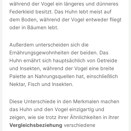
während der Vogel ein längeres und dünneres
Federkleid besitzt. Das Huhn lebt meist auf
dem Boden, während der Vogel entweder fliegt
oder in Bäumen lebt.
Außerdem unterscheiden sich die
Ernährungsgewohnheiten der beiden. Das
Huhn ernährt sich hauptsächlich von Getreide
und Insekten, während der Vogel eine breite
Palette an Nahrungsquellen hat, einschließlich
Nektar, Fisch und Insekten.
Diese Unterschiede in den Merkmalen machen
das Huhn und den Vogel einzigartig und
zeigen, wie sie trotz ihrer Ähnlichkeiten in ihrer
Vergleichsbeziehung
verschiedene