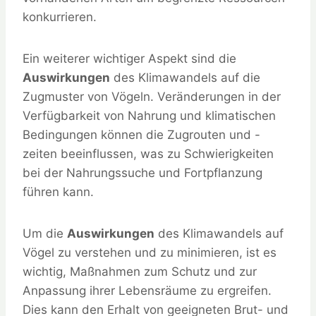
konkurrieren.
Ein weiterer wichtiger Aspekt sind die
Auswirkungen
des Klimawandels auf die
Zugmuster von Vögeln. Veränderungen in der
Verfügbarkeit von Nahrung und klimatischen
Bedingungen können die Zugrouten und -
zeiten beeinflussen, was zu Schwierigkeiten
bei der Nahrungssuche und Fortpflanzung
führen kann.
Um die
Auswirkungen
des Klimawandels auf
Vögel zu verstehen und zu minimieren, ist es
wichtig, Maßnahmen zum Schutz und zur
Anpassung ihrer Lebensräume zu ergreifen.
Dies kann den Erhalt von geeigneten Brut- und