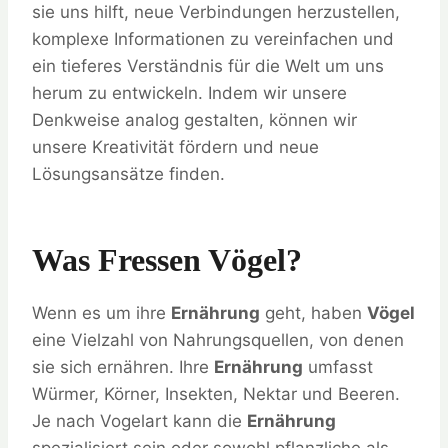
sie uns hilft, neue Verbindungen herzustellen,
komplexe Informationen zu vereinfachen und
ein tieferes Verständnis für die Welt um uns
herum zu entwickeln. Indem wir unsere
Denkweise analog gestalten, können wir
unsere Kreativität fördern und neue
Lösungsansätze finden.
Was Fressen Vögel?
Wenn es um ihre
Ernährung
geht, haben
Vögel
eine Vielzahl von Nahrungsquellen, von denen
sie sich ernähren. Ihre
Ernährung
umfasst
Würmer, Körner, Insekten, Nektar und Beeren.
Je nach Vogelart kann die
Ernährung