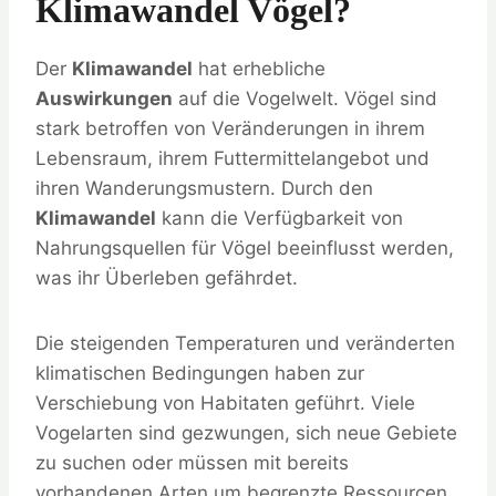
Klimawandel Vögel?
Der
Klimawandel
hat erhebliche
Auswirkungen
auf die Vogelwelt. Vögel sind
stark betroffen von Veränderungen in ihrem
Lebensraum, ihrem Futtermittelangebot und
ihren Wanderungsmustern. Durch den
Klimawandel
kann die Verfügbarkeit von
Nahrungsquellen für Vögel beeinflusst werden,
was ihr Überleben gefährdet.
Die steigenden Temperaturen und veränderten
klimatischen Bedingungen haben zur
Verschiebung von Habitaten geführt. Viele
Vogelarten sind gezwungen, sich neue Gebiete
zu suchen oder müssen mit bereits
vorhandenen Arten um begrenzte Ressourcen