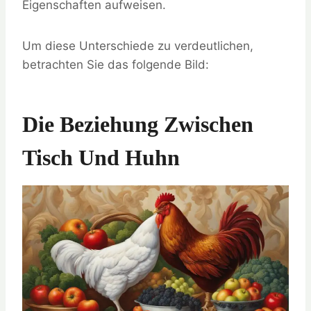
Eigenschaften aufweisen.
Um diese Unterschiede zu verdeutlichen,
betrachten Sie das folgende Bild:
Die Beziehung Zwischen
Tisch Und Huhn