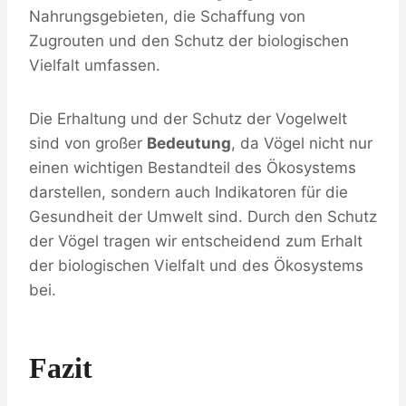
Nahrungsgebieten, die Schaffung von
Zugrouten und den Schutz der biologischen
Vielfalt umfassen.
Die Erhaltung und der Schutz der Vogelwelt
sind von großer
Bedeutung
, da Vögel nicht nur
einen wichtigen Bestandteil des Ökosystems
darstellen, sondern auch Indikatoren für die
Gesundheit der Umwelt sind. Durch den Schutz
der Vögel tragen wir entscheidend zum Erhalt
der biologischen Vielfalt und des Ökosystems
bei.
Fazit