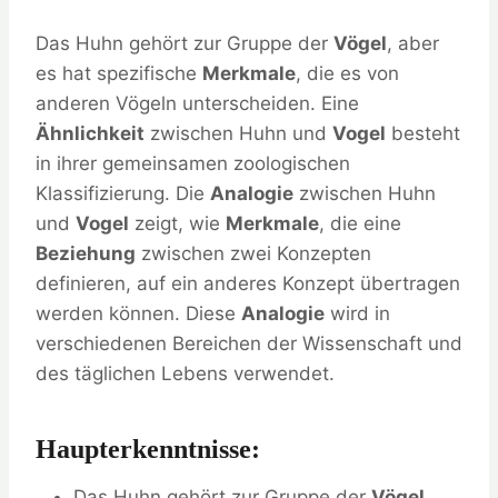
Das Huhn gehört zur Gruppe der
Vögel
, aber
es hat spezifische
Merkmale
, die es von
anderen Vögeln unterscheiden. Eine
Ähnlichkeit
zwischen Huhn und
Vogel
besteht
in ihrer gemeinsamen zoologischen
Klassifizierung. Die
Analogie
zwischen Huhn
und
Vogel
zeigt, wie
Merkmale
, die eine
Beziehung
zwischen zwei Konzepten
definieren, auf ein anderes Konzept übertragen
werden können. Diese
Analogie
wird in
verschiedenen Bereichen der Wissenschaft und
des täglichen Lebens verwendet.
Haupterkenntnisse:
Das Huhn gehört zur Gruppe der
Vögel