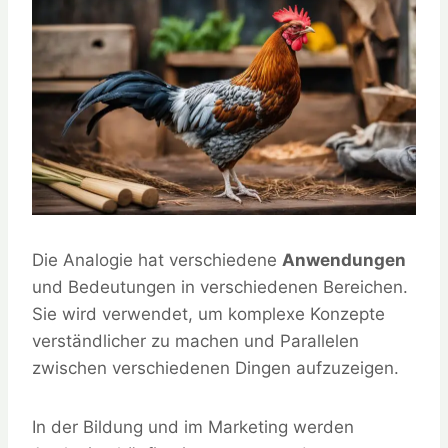
Die Analogie hat verschiedene
Anwendungen
und Bedeutungen in verschiedenen Bereichen.
Sie wird verwendet, um komplexe Konzepte
verständlicher zu machen und Parallelen
zwischen verschiedenen Dingen aufzuzeigen.
In der Bildung und im Marketing werden