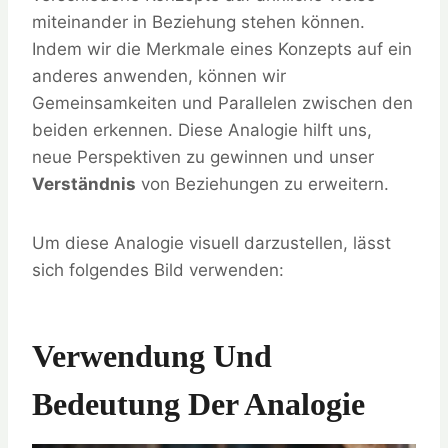
miteinander in Beziehung stehen können.
Indem wir die Merkmale eines Konzepts auf ein
anderes anwenden, können wir
Gemeinsamkeiten und Parallelen zwischen den
beiden erkennen. Diese Analogie hilft uns,
neue Perspektiven zu gewinnen und unser
Verständnis
von Beziehungen zu erweitern.
Um diese Analogie visuell darzustellen, lässt
sich folgendes Bild verwenden:
Verwendung Und
Bedeutung Der Analogie