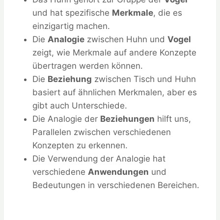
und hat spezifische
Merkmale
, die es
einzigartig machen.
Die
Analogie
zwischen Huhn und
Vogel
zeigt, wie Merkmale auf andere Konzepte
übertragen werden können.
Die
Beziehung
zwischen Tisch und Huhn
basiert auf ähnlichen Merkmalen, aber es
gibt auch Unterschiede.
Die Analogie der
Beziehungen
hilft uns,
Parallelen zwischen verschiedenen
Konzepten zu erkennen.
Die Verwendung der Analogie hat
verschiedene
Anwendungen
und
Bedeutungen in verschiedenen Bereichen.