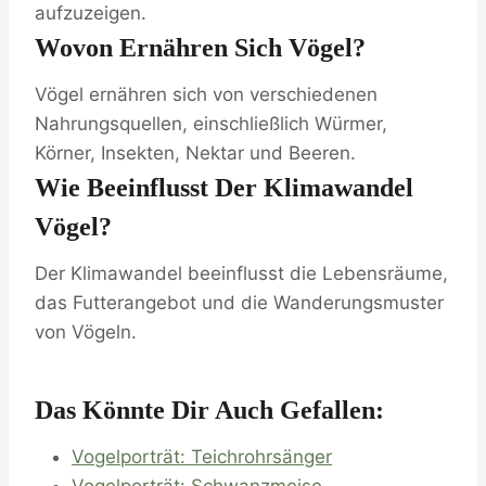
aufzuzeigen.
Wovon Ernähren Sich Vögel?
Vögel ernähren sich von verschiedenen
Nahrungsquellen, einschließlich Würmer,
Körner, Insekten, Nektar und Beeren.
Wie Beeinflusst Der Klimawandel
Vögel?
Der Klimawandel beeinflusst die Lebensräume,
das Futterangebot und die Wanderungsmuster
von Vögeln.
Das Könnte Dir Auch Gefallen:
Vogelporträt: Teichrohrsänger