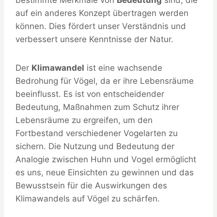
bestimmte Merkmale von
Bedeutung
sind, die
auf ein anderes Konzept übertragen werden
können. Dies fördert unser Verständnis und
verbessert unsere Kenntnisse der Natur.
Der
Klimawandel
ist eine wachsende
Bedrohung für Vögel, da er ihre Lebensräume
beeinflusst. Es ist von entscheidender
Bedeutung, Maßnahmen zum Schutz ihrer
Lebensräume zu ergreifen, um den
Fortbestand verschiedener Vogelarten zu
sichern. Die Nutzung und Bedeutung der
Analogie zwischen Huhn und Vogel ermöglicht
es uns, neue Einsichten zu gewinnen und das
Bewusstsein für die Auswirkungen des
Klimawandels auf Vögel zu schärfen.