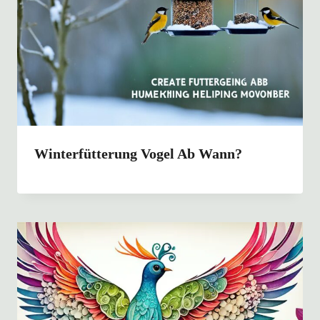
Winterfütterung Vogel Ab Wann?