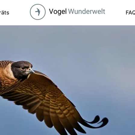
räts
FA