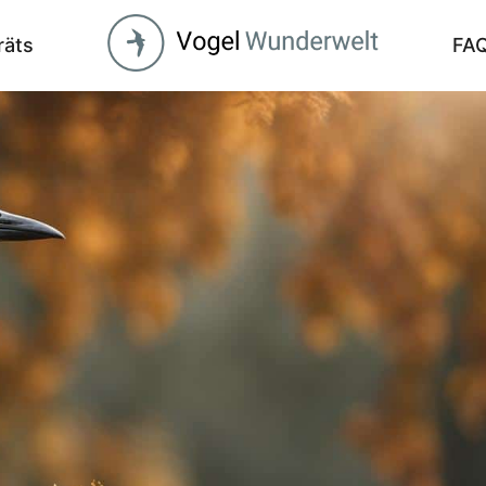
räts
FA