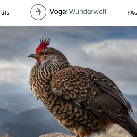
räts
FA