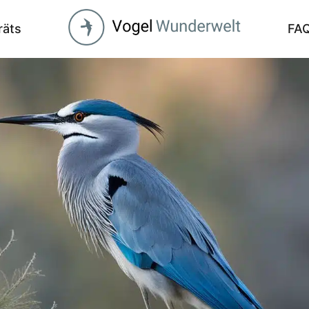
räts
FA