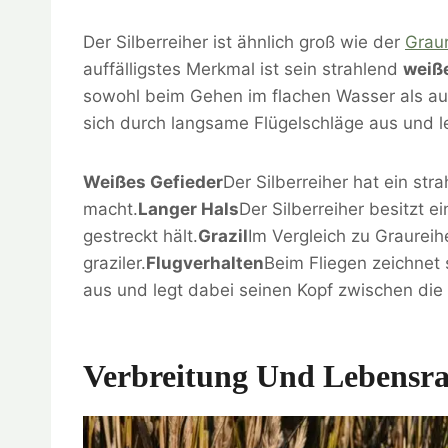
Der Silberreiher ist ähnlich groß wie der
Graur
auffälligstes Merkmal ist sein strahlend
weiß
sowohl beim Gehen im flachen Wasser als auch
sich durch langsame Flügelschläge aus und l
Weißes Gefieder
Der Silberreiher hat ein str
macht.
Langer Hals
Der Silberreiher besitzt 
gestreckt hält.
Grazil
Im Vergleich zu Graureih
graziler.
Flugverhalten
Beim Fliegen zeichnet 
aus und legt dabei seinen Kopf zwischen die 
Verbreitung Und Lebensra