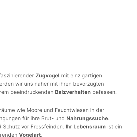
 faszinierender
Zugvogel
mit einzigartigen
rden wir uns näher mit ihren bevorzugten
rem beeindruckenden
Balzverhalten
befassen.
sräume wie Moore und Feuchtwiesen in der
ingungen für ihre Brut- und
Nahrungssuche
.
 Schutz vor Fressfeinden. Ihr
Lebensraum
ist ein
ierenden
Vogelart
.