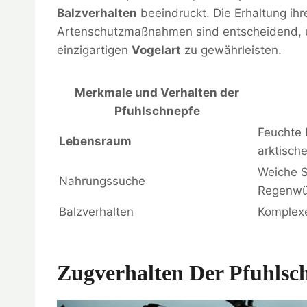
Balzverhalten
beeindruckt. Die Erhaltung ih
Artenschutzmaßnahmen sind entscheidend, um
einzigartigen
Vogelart
zu gewährleisten.
Merkmale und Verhalten der
Pfuhlschnepfe
Feuchte 
Lebensraum
arktisch
Weiche S
Nahrungssuche
Regenwü
Balzverhalten
Komplexe
Zugverhalten Der Pfuhlsc