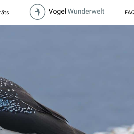
räts
FA