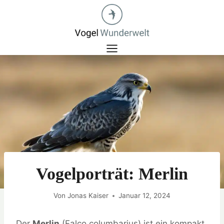
Zum
Inhalt
springen
Vogelporträt: Merlin
Von
Jonas Kaiser
Januar 12, 2024
Der
Merlin
(Falco columbarius) ist ein kompakt