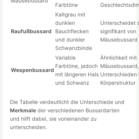
Mäusebussard
Farbtöne
Geschlechtsdi
Kaltgrau mit
dunklen
Unterscheidet 
Raufußbussard
Bauchflecken
signifikant von
und dunkler
Mäusebussard
Schwanzbinde
Variable
Ähnlichkeit mit
Farbtöne, jedoch
Mäusebussard,
Wespenbussard
mit längeren Hals
Unterschieden 
und Schwanz
Körperstruktur
Die Tabelle verdeutlicht die Unterschiede und
Merkmale
der verschiedenen Bussardarten
und hilft dabei, sie voneinander zu
unterscheiden.