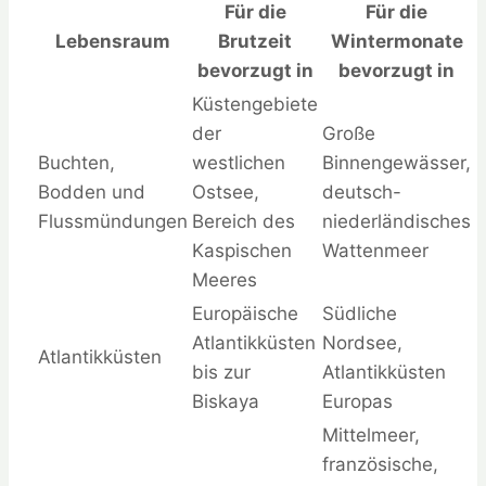
Für die
Für die
Lebensraum
Brutzeit
Wintermonate
bevorzugt in
bevorzugt in
Küstengebiete
der
Große
Buchten,
westlichen
Binnengewässer,
Bodden und
Ostsee,
deutsch-
Flussmündungen
Bereich des
niederländisches
Kaspischen
Wattenmeer
Meeres
Europäische
Südliche
Atlantikküsten
Nordsee,
Atlantikküsten
bis zur
Atlantikküsten
Biskaya
Europas
Mittelmeer,
französische,