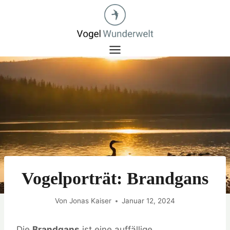
Zum
Inhalt
springen
Vogelporträt: Brandgans
Von
Jonas Kaiser
Januar 12, 2024
Die
Brandgans
ist eine auffällige