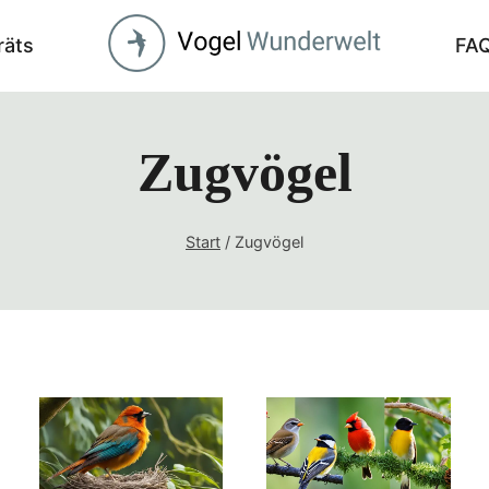
räts
FA
Zugvögel
Start
/
Zugvögel